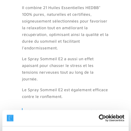
Il combine 21 Huiles Essentielles HEDBB*
100% pures, naturelles et certifiées,
soigneusement sélectionnées pour favoriser
la relaxation tout en améliorant la
récupération, optimisant ainsi la qualité et la
durée du sommeil et facilitant
l’endormissement.
Le Spray Sommeil E2 a aussi un effet
apaisant pour chasser le stress et les
tensions nerveuses tout au long de la
journée.
Le Spray Sommeil E2 est également efficace
contre le ronflement.
Connaissez-vous notre gamme de Sprays
aériens 100% Naturels pour la maison?:
E2 Spray Respiratoire 100% Naturel
|
E2
Spray Assainissant 100% Naturel