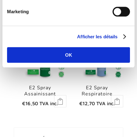
200ml
€
28,00
TVA inc.
€
19,90
TVA inc.
Marketing
Afficher les détails
OK
E2 Spray
E2 Spray
Assainissant
Respiratoire
€
16,50
TVA inc.
€
12,70
TVA inc.