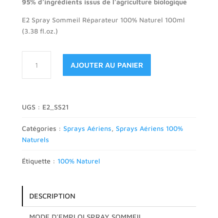
95% d’ingrédients issus de l’agriculture biologique
E2 Spray Sommeil Réparateur 100% Naturel 100ml
(3.38 fl.oz.)
quantité
AJOUTER AU PANIER
de
E2
Spray
Sommeil
UGS :
E2_SS21
Catégories :
Sprays Aériens
,
Sprays Aériens 100%
Naturels
Étiquette :
100% Naturel
DESCRIPTION
MODE D’EMPLOI SPRAY SOMMEIL