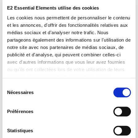
E2 Essential Elements utilise des cookies
Ce produit est aussi disponible sur
Les cookies nous permettent de personnaliser le contenu
Amazon
et
Cdiscount
.
et les annonces, d'offrir des fonctionnalités relatives aux
médias sociaux et d'analyser notre trafic. Nous
partageons également des informations sur l'utilisation de
notre site avec nos partenaires de médias sociaux, de
Produits similaires
publicité et d'analyse, qui peuvent combiner celles-ci
avec d'autres informations que vous leur avez fournies
ou qu'ils ont collectées lors de votre utilisation de leurs
services. Vous consentez à nos cookies si vous
continuez à utiliser notre site Web.
Sélection
Nécessaires
du
consentement
Préférences
E2 Spray
E2 Kit
Statistiques
Assainissant Bio
Incontournable