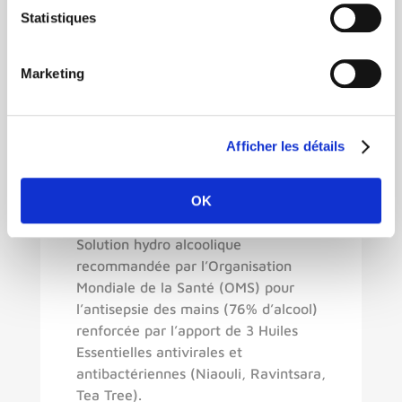
Pack de 4 Solutions
Statistiques
Hydro Alcooliques 3
Huiles Essentielles
Marketing
200ml.
15.90€ TVA incl.
LIVRAISON
Afficher les détails
GRATUITE
Antibactérien & Assainissant pour les
OK
mains.
Solution hydro alcoolique
recommandée par l’Organisation
Mondiale de la Santé (OMS) pour
l’antisepsie des mains (76% d’alcool)
renforcée par l’apport de 3 Huiles
Essentielles antivirales et
antibactériennes (Niaouli, Ravintsara,
Tea Tree).