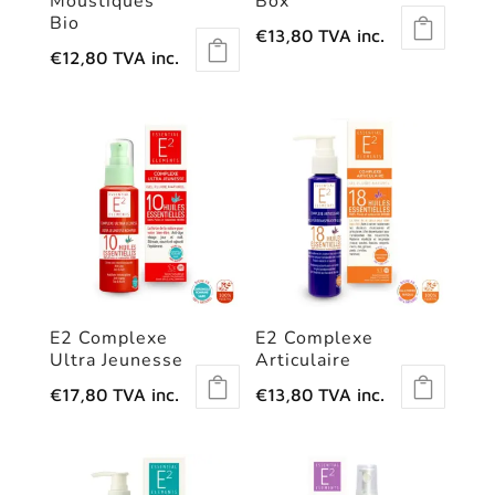
Moustiques
Box
Bio
€
13,80
TVA inc.
€
12,80
TVA inc.
E2 Complexe
E2 Complexe
Ultra Jeunesse
Articulaire
€
17,80
TVA inc.
€
13,80
TVA inc.