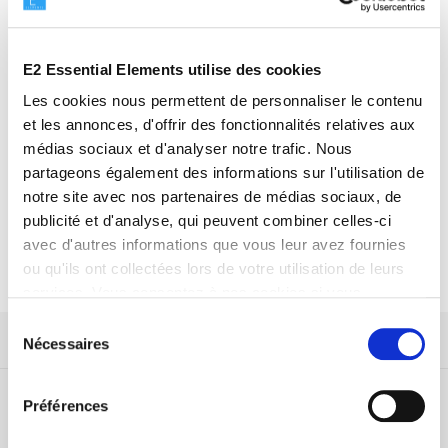
GARANTIE E2

E2 Essential Elements utilise des cookies
30 jours de rétractation pour vos
commandes
Les cookies nous permettent de personnaliser le contenu
et les annonces, d'offrir des fonctionnalités relatives aux
médias sociaux et d'analyser notre trafic. Nous
partageons également des informations sur l'utilisation de
notre site avec nos partenaires de médias sociaux, de
ASSISTANCE 24/7

publicité et d'analyse, qui peuvent combiner celles-ci
Contactez nous via mail, téléphone ou
avec d'autres informations que vous leur avez fournies
réseaux sociaux
ou qu'ils ont collectées lors de votre utilisation de leurs
services. Vous consentez à nos cookies si vous
continuez à utiliser notre site Web.
Sélection
Nécessaires
du
Produit en Promotion
consentement
Préférences
PROMO