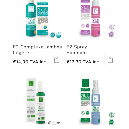
E2 Complexe Jambes
E2 Spray
Légères
Sommeil
€
14,90
TVA inc.
€
12,70
TVA inc.